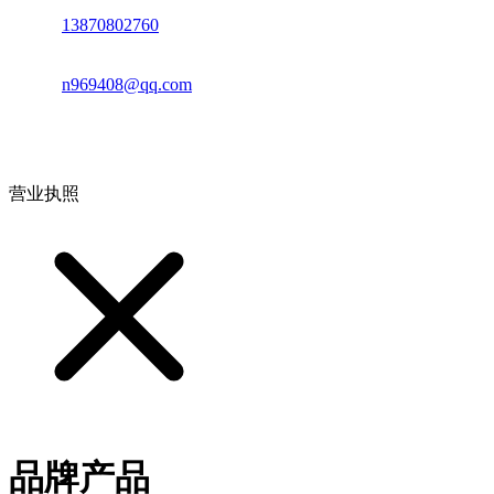
电话：
13870802760
邮箱：
n969408@qq.com
地址：江西省德安县高新技术产业园(宝塔工业园)高新路93号
营业执照
品牌产品