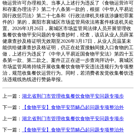
物运营许可办理相关。当事人上述行为违反了《食物运营许可
和存案办理法子》第二十八条第一款的，根据《中华人平易近
国行政惩罚法》第二十七条和《行政法律机关移送涉嫌犯罪案
件的》第的，襄阳市襄城区市场监管局依法将案件移送机关处
置。2026年3月26日，襄城区市场监管局法律人员开展管理收
集餐饮食物平安问题的专项查抄时，经查，该店从业人员薛某
健康查抄及格证明无效期至2026年3月17日，从业人员温某未
能供给健康查抄及格证明，仍正在处置接触间接入口食物的工
做，上述行为违反了《中华人平易近国食物平安法》第四十五
条第一款、第二款之。案件正正在进一步查询拜访中。襄城区
市场监管局将持续开展收集餐饮食物平安违法违规行为专项整
治，规范收集餐饮运营行为。同时，若消费者发觉收集餐饮违
法违规线热线进行赞扬举报。
上一篇：
湖北省荆门市管理收集餐饮食物平安问题专项步
下一篇：
【食物平安】食物平安范畴凸起问题专项整治外
上一篇：
湖北省荆门市管理收集餐饮食物平安问题专项步
下一篇：
【食物平安】食物平安范畴凸起问题专项整治外