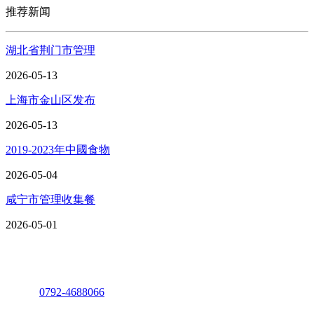
推荐新闻
湖北省荆门市管理
2026-05-13
上海市金山区发布
2026-05-13
2019-2023年中國食物
2026-05-04
咸宁市管理收集餐
2026-05-01
座机：
0792-4688066