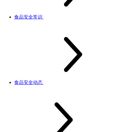
食品安全常识
食品安全动态