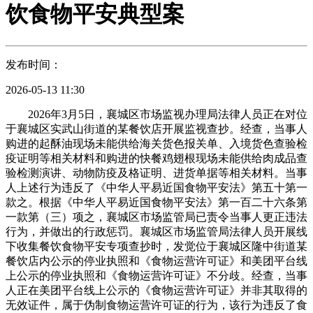
饮食物平安典型案
发布时间：
2026-05-13 11:30
2026年3月5日，襄城区市场监视办理局法律人员正在对位
于襄城区实武山街道的某餐饮店开展监视查抄。经查，当事人
购进的起酥油现场未能供给海关货色报关单、入境货色查验检
疫证明等相关材料和购进的快餐鸡翅根现场未能供给肉成品查
验检测演讲、动物防疫及格证明、进货单据等相关材料。当事
人上述行为违反了《中华人平易近国食物平安法》第五十第一
款之。根据《中华人平易近国食物平安法》第一百二十六条第
一款第（三）项之，襄城区市场监管局已责令当事人更正违法
行为，并做出的行政惩罚。襄城区市场监管局法律人员开展线
下收集餐饮食物平安专项查抄时，发觉位于襄城区隆中街道某
餐饮店内公示的停业执照和《食物运营许可证》和美团平台线
上公示的停业执照和《食物运营许可证》不分歧。经查，当事
人正在美团平台线上公示的《食物运营许可证》并非其取得的
无效证件，属于伪制食物运营许可证的行为，该行为违反了食