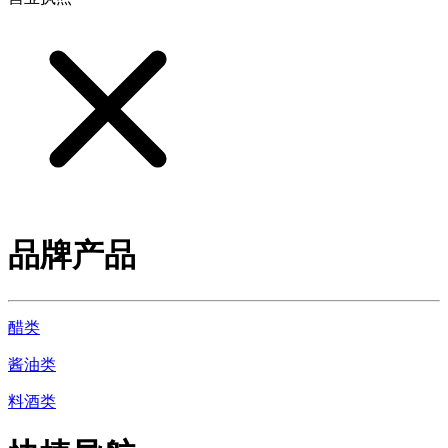
品牌产品
醋类
酱油类
料酒类