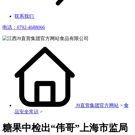
联系我们
电话：0792-4688066
J9直营集团官方网站
>
食
品安全常识
>
糖果中检出“伟哥”上海市监局