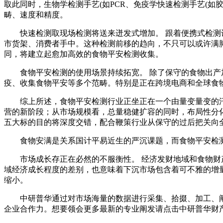
取此同时，生物学检测手艺(如PCR、免疫学快速检测手艺(如
畴、速度和精度。
快速检测取现场检测将送来迸发式增加。 跟着便携式检测设备的
市货架、消费者手中。这种检测前移的趋向，不只可以或许满
同，将建立起愈加高效的食物平安检测收集。
食物平安检测的使用场景持续拓宽。 除了保守的食物出产加
疫、收集食物平安等多个范畴。特别是正在跨境电商和全球食
综上所述，食物平安检测行业正坐正在一个由量变量变的汗
营的新阶段；从市场规模看，总量稳健扩容的同时，布局性分
五大标的目的将深度交错，配合鞭策行业从保守的过后把关向
食物安满是关系国计平易近生的严沉课题，而食物平安检测
市场成长存正在必然的不服衡性。 经济发财地域和食物财产
域经济成长程度的差别，也意味着下沉市场包含着可不雅的增
缩小。
中研普华通过对市场海量的数据进行采集、拾掇、加工、阐
企业合作力。想要领会更多最新的专业阐发请点击中研普华财产研