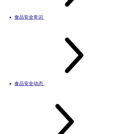
食品安全常识
食品安全动态