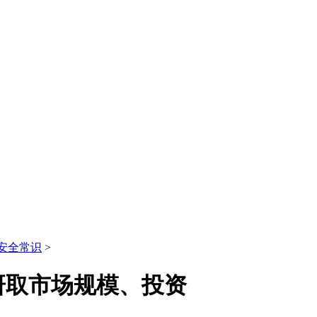
安全常识
>
研取市场规模、投资