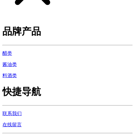
品牌产品
醋类
酱油类
料酒类
快捷导航
联系我们
在线留言