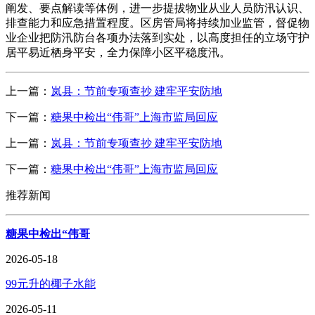
阐发、要点解读等体例，进一步提拔物业从业人员防汛认识、
排查能力和应急措置程度。区房管局将持续加业监管，督促物
业企业把防汛防台各项办法落到实处，以高度担任的立场守护
居平易近栖身平安，全力保障小区平稳度汛。
上一篇：
岚县：节前专项查抄 建牢平安防地
下一篇：
糖果中检出“伟哥”上海市监局回应
上一篇：
岚县：节前专项查抄 建牢平安防地
下一篇：
糖果中检出“伟哥”上海市监局回应
推荐新闻
糖果中检出“伟哥
2026-05-18
99元升的椰子水能
2026-05-11