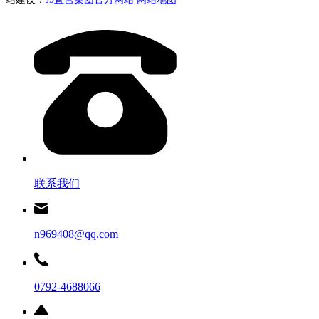
联系我们
n969408@qq.com
0792-4688066