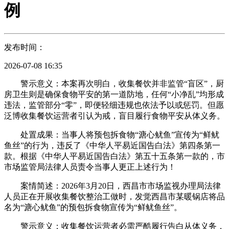
例
发布时间：
2026-07-08 16:35
警示意义：本案再次明白，收集餐饮并非监管“盲区”，厨
房卫生则是确保食物平安的第一道防地，任何“小净乱”均形成
违法，监管部分“零”，即便轻细违规也依法予以或惩罚。但愿
泛博收集餐饮运营者引认为戒，盲目履行食物平安从体义务。
处置成果：当事人将预包拆食物“溏心鱿鱼”宣传为“鲜鱿
鱼丝”的行为，违反了《中华人平易近国告白法》第四条第一
款。根据《中华人平易近国告白法》第五十五条第一款的，市
市场监管局法律人员责令当事人更正上述行为！
案情简述：2026年3月20日，西昌市市场监视办理局法律
人员正在开展收集餐饮整治工做时，发觉西昌市某暖锅店将品
名为“溏心鱿鱼”的预包拆食物宣传为“鲜鱿鱼丝”。
警示意义：收集餐饮运营者必需严酷履行告白从体义务，