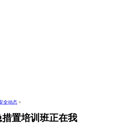
安全动态
>
急措置培训班正在我