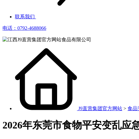
联系我们
电话：0792-4688066
J9直营集团官方网站
>
食品
2026年东莞市食物平安变乱应