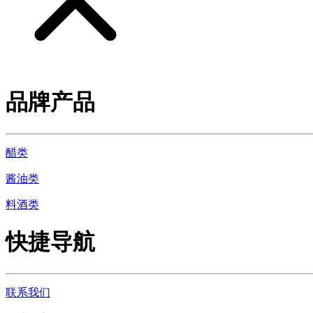
品牌产品
醋类
酱油类
料酒类
快捷导航
联系我们