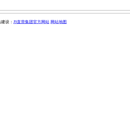
网站建设：
J9直营集团官方网站
网站地图