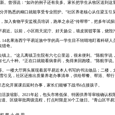
新。曾强说：“如许的例子还有良多。家长把学生从牧区送到这
开熟悉的糊口就能享受专业照护。”社区养老核心从任梁玉引
理，加入食物平安监视员培训，跑单之余还“传帮带”，把多年试
居平易近。以前，小区雨天泥泞、好天扬尘，墙皮斑驳零落，烧毁
4名果洛西宁平易近族中学的高一学生目不转睛地盯着科研人
取猎奇。
上。“这儿离镇卫生院有六七公里远，很未便利。”陈航学说，2
七八十种。“正在口就能看病拿药，免得来回跑喽。”陈航学说
。一楼大厅两头展现着居平易近本人书写的书法做品；二楼，太
委曹雪引见，社区还推出质量养老办事清单，供给帮餐、帮浴、帮
常态化开展课后延时办事，家长们能够下战书6点接孩子。
泼缩影。2021年起，包头市将低保、特困供养等审核确认权
街道、区级审批两级流程，打点时限是30个工做日。”青山区平
权 禁 止 使 用。