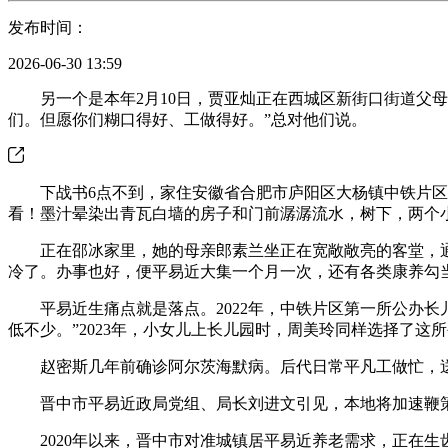
发布时间：
2026-06-30 13:59
另一个是本年2月10日，贾亚灿正在西城区新街口街道父母
们。但愿你们糊口得好、工做得好。”总对他们说。
下战书6点不到，家住安徽省合肥市庐阳区大杨镇中铁片区的
看！墨汁晕染出青瓦白墙的房子和门前潺潺流水，树下，两个
正在邵冰家里，她的母亲郎素兰坐正在宽敞敞亮的客堂，通过
冷了。办事也好，便平易近大集一个月一次，还有各类康养勾
平易近生痛点就是落点。2022年，中铁片区第一所公办长
低不少。”2023年，小女儿上长儿园时，周美玲同样选择了这
赵密斯几年前确诊阿尔茨海默病。后代日常平凡工做忙，送
晋中市平易近政局党组、局长刘进文引见，本地将加速鞭策
2020年以来，晋中市对准城镇居平易近养老需求，正在生