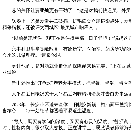
总的关怀让贾亚灿更有干劲了：“这是对我们快递员、外卖员
送餐上，若是发觉井盖破损、灯毛病会立即摄影标注，发到社
精采楷模，还被评为西城区“最美城市响应人”。
“以前是迁就住，现正在是住得幸福、日子舒坦！”说起这几
永丰村卫生坐宽敞敞亮，有诊断室、医治室、药房等功能区。
会来这儿做理疗。”周良伦说。
更让他的，是对新就业群体的保障越来越完美。“正在西城区
亚灿说。
晋中还推出“订单式”养老办事模式，把帮餐、帮浴、帮医等
人平易近日概况关于人平易近网聘请聘请英才告白办事运营
2023年，长安小区送来全体，旧貌换新颜：柏油面平整宽
当核心……每一处细节都透着平易近生温度。
“育人，既要有学问的深度，又要有心灵的温度。”曾强说，
时，性格内向，很少取人交换。正在讲堂上，思政课教师翁海