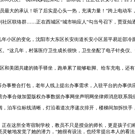
最大的承认！听了后实是心头一热，充满力量！”跨上电动车
区联络群……正在西城区“城市响应人”勾当号召下，贾亚灿逐步
年小区的变化，沈阳市大东区长安街道长安小区居平易近邵冷
“这几年，村落医疗卫生成长很快，卫生坐配了电子针灸仪、
和美团共建的骑手驿坐，跑单累了能够歇脚、给车充电，还有
办事整合打包，老年人线上提出办事需求，入驻平台的办事供
办事合做加盟版权办事数据办事网坐声明网坐律师消息联系我
阔，泊车位标线清晰，灯沿着道次序递次排开，楼梯间加拆扶手
正在这所全寄宿制学校，教员不只是授业的师长，更是孩子们糊
亮灵敏地发觉了她的潜力，“她很有设法，也经常提出本人的看法