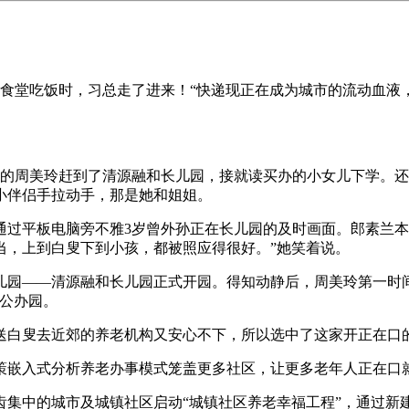
食堂吃饭时，习总走了进来！“快递现正在成为城市的流动血液
周美玲赶到了清源融和长儿园，接就读买办的小女儿下学。还
小伴侣手拉动手，那是她和姐姐。
平板电脑旁不雅3岁曾外孙正在长儿园的及时画面。郎素兰本年
当，上到白叟下到小孩，都被照应得很好。”她笑着说。
儿园——清源融和长儿园正式开园。得知动静后，周美玲第一时
所公办园。
白叟去近郊的养老机构又安心不下，所以选中了这家开正在口
嵌入式分析养老办事模式笼盖更多社区，让更多老年人正在口
齿集中的城市及城镇社区启动“城镇社区养老幸福工程”，通过新