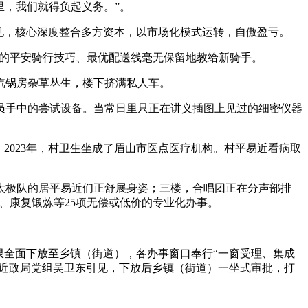
里，我们就得负起义务。”。
见，核心深度整合多方资本，以市场化模式运转，自傲盈亏。
探的平安骑行技巧、最优配送线毫无保留地教给新骑手。
汽锅房杂草丛生，楼下挤满私人车。
员手中的尝试设备。当常日里只正在讲义插图上见过的细密仪器
023年，村卫生坐成了眉山市医点医疗机构。村平易近看病取
。
极队的居平易近们正舒展身姿；三楼，合唱团正在分声部排
行、康复锻炼等25项无偿或低价的专业化办事。
限全面下放至乡镇（街道），各办事窗口奉行“一窗受理、集成
易近政局党组吴卫东引见，下放后乡镇（街道）一坐式审批，打