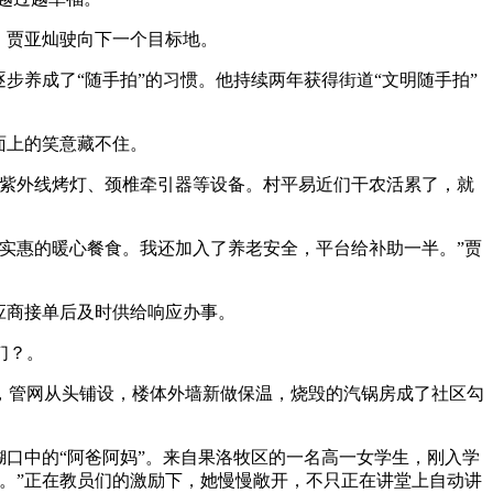
，贾亚灿驶向下一个目标地。
养成了“随手拍”的习惯。他持续两年获得街道“文明随手拍”
面上的笑意藏不住。
紫外线烤灯、颈椎牵引器等设备。村平易近们干农活累了，就
实惠的暖心餐食。我还加入了养老安全，平台给补助一半。”贾
应商接单后及时供给响应办事。
们？。
，管网从头铺设，楼体外墙新做保温，烧毁的汽锅房成了社区勾
口中的“阿爸阿妈”。来自果洛牧区的一名高一女学生，刚入学
。”正在教员们的激励下，她慢慢敞开，不只正在讲堂上自动讲