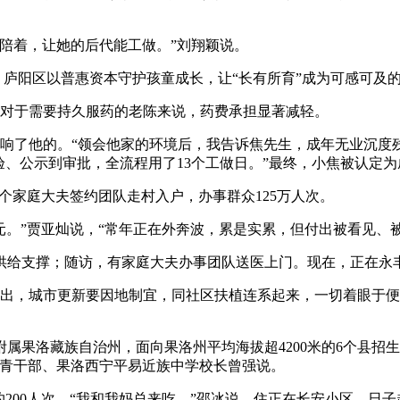
陪着，让她的后代能工做。”刘翔颖说。
庐阳区以普惠资本守护孩童成长，让“长有所育”成为可感可及
对于需要持久服药的老陈来说，药费承担显著减轻。
了他的。“领会他家的环境后，我告诉焦先生，成年无业沉度
验、公示到审批，全流程用了13个工做日。”最终，小焦被认定
个家庭大夫签约团队走村入户，办事群众125万人次。
。”贾亚灿说，“常年正在外奔波，累是实累，但付出被看见、
给支撑；随访，有家庭大夫办事团队送医上门。现在，正在永丰
指出，城市更新要因地制宜，同社区扶植连系起来，一切着眼于
果洛藏族自治州，面向果洛州平均海拔超4200米的6个县招生
援青干部、果洛西宁平易近族中学校长曾强说。
00人次。“我和我妈总来吃，”邵冰说，住正在长安小区，日子