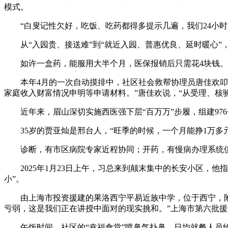
模式。
“白叟记性欠好，吃饭、吃药都得多提示几遍，我们24小时
从“入园贵、接送难”到“就近入园、普惠优良、延时暖心”，
如许一盒药，能服用大半个月，医保报销后只需花4块钱。
本年4月的一次自动摸排中，社区社会救帮协理员唐佳欢叩响
家庭收入财富情况申明等申请材料。”唐佳欢说，“从受理、核
近年来，眉山深切实施西医强下层“百万万”步履，组建976
35岁的贾亚灿是邢台人，“旺季的时候，一个月能挣1万多元
诊断，有市区病院专家近程协同；开药，有慢病办理系统供
2025年1月23日上午，习总来到颠末集中的长安小区，他
小”。
由上海市投资援建的果洛西宁平易近族中学，位于西宁，附属
亏弱，这是我们正在讲授中面对的现实挑和。”上海市第六批
午饭时间，社区的“幸福食堂”喷鼻气扑鼻，日均就餐人员约2