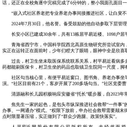
话，还正在全校角逐中完稿完成了6分钟的，整小我面孔面目一
“嵌入式社区养老把专业养老办事间接搬进社区，让白叟不分
2024年7月30日，他名誉。备受鼓励的他自动参取下层管
长安小区已建成30余年，共有13栋居平易近楼、1098户
青海省西宁市，中国科学院西北高原生物研究所尝试室内，1
实正在运转正在面前时，少年们瞪大了眼睛，眼神中全是欣喜
过去，村卫生坐未取医保系统联系关系，村平易近看病多去镇
药都能刷医保卡，村卫生坐的药品也取镇卫生院同一尺度，脚有
社区勾当核心里，有便平易近窗口、图书角、养老办事坐等
演。“社区目前有21个，客岁开展了200多场勾当。”社区党
清源融和长儿园积极响应安徽省“托长”暖步履，自2023年
焦先生一家的起色，是包头市纵深推进社会救帮“一件事”的活
办事、一网通办”模式。“权限下放前，申办社会救帮需要颠末
点时限显著压缩，实正做到了“群众少跑腿、政策快落实”。
人 平易近 网 股 份 有 限 公 司 版 权 所 有 ，未 经 书 面 授 