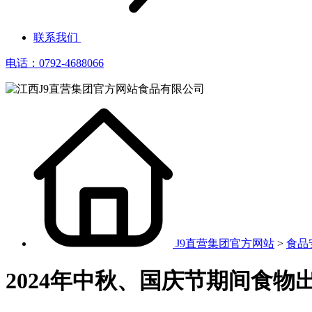
联系我们
电话：0792-4688066
J9直营集团官方网站
>
食品
2024年中秋、国庆节期间食物