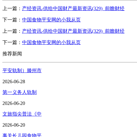
上一篇：
产经资讯-供给中国财产最新资讯(329)_前瞻财经
下一篇：
中国食物平安网的小我从页
上一篇：
产经资讯-供给中国财产最新资讯(329)_前瞻财经
下一篇：
中国食物平安网的小我从页
推荐新闻
平安轨制）滕州市
2026-06-28
第一义务人轨制
2026-06-20
文旅指尖普法《中
2026-06-20
事关长儿园食物平