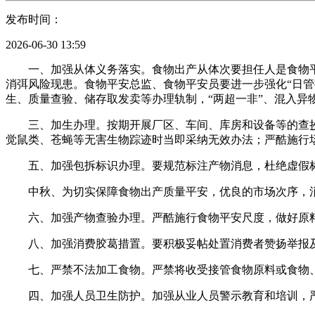
发布时间：
2026-06-30 13:59
一、加强从体义务落实。食物出产从体次要担任人是食物平
消弭风险现患。食物平安总监、食物平安员要进一步强化“日
生、质量查验、储存取发卖等办理轨制，“两超一非”、混入异
三、加生办理。按期开展厂区、车间、库房和设备等的查抄
觉鼠类、苍蝇等无害生物踪迹时当即采纳无效办法；严酷施行
五、加强包拆标识办理。要规范标注产物消息，杜绝虚假标
中秋、为切实保障食物出产质量平安，优良的市场次序，消
六、加强产物查验办理。严酷施行食物平安尺度，做好原料
八、加强消费胶葛措置。要积极妥帖处置消费者赞扬举报及
七、严禁不法加工食物。严禁将收受接管食物原料或食物、
四、加强人员卫生防护。加强从业人员警示教育和培训，严