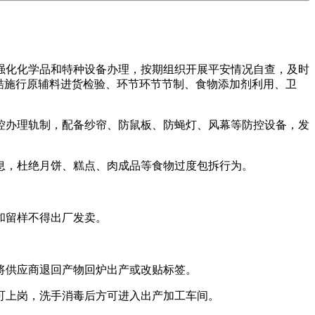
化化学品和特种设备办理，按期组织开展平安情况自查，及时
酷施行原辅料进货检验、环节环节节制、食物添加剂利用、卫
办理轨制，配备纱帘、防鼠板、防蝇灯、风幕等防控设备，发
，杜绝月饼、糕点、肉成品等食物过度包拆行为。
和留样不得出厂发卖。
将供应商退回产物回炉出产或改贴标签。
上岗，洗手消毒后方可进入出产加工车间。