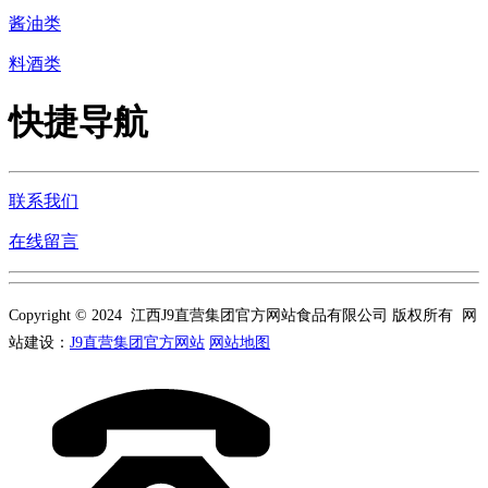
酱油类
料酒类
快捷导航
联系我们
在线留言
Copyright © 2024 江西J9直营集团官方网站食品有限公司 版权所有 网
站建设：
J9直营集团官方网站
网站地图