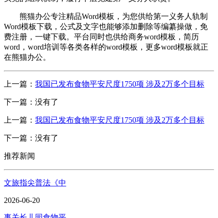
熊猫办公专注精品Word模板，为您供给第一义务人轨制
Word模板下载，公式及文字也能够添加删除等编纂操做，免
费注册，一键下载。平台同时也供给商务word模板，简历
word，word培训等各类各样的word模板，更多word模板就正
在熊猫办公。
上一篇：
我国已发布食物平安尺度1750项 涉及2万多个目标
下一篇：没有了
上一篇：
我国已发布食物平安尺度1750项 涉及2万多个目标
下一篇：没有了
推荐新闻
文旅指尖普法《中
2026-06-20
事关长儿园食物平