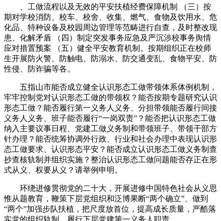
、工做流程以及无效的平安扶植经费保障机制 （三）按
期对学校消防、校车、校舍、收集、燃气、食物及饮用水、危
化品、特种设备及校园周边管理等范畴进行自查，及时整改现
患、化解矛盾 （四）制定突发事务应急及严沉涉校事务舆情
应对措置预案 （五）健全平安教育机制。按期组织正在校师
生开展防火警、防触电、防溺水、防交通变乱、食物平安、防
性侵、防诈骗等各。
五指山市能否成立健全认识形态工做带领体系体例机制，
牢牢控制党对认识形态工做的带领权？能否按期专题研究认识
形态工做？能否履行第一义务人义务、分担带领能否履行间接
义务人义务、班子能否履行“一岗双责”？能否把认识形态工做
纳入主要议事日程、党建工做义务制和带领班子、带领干部方
针办理？能否统筹协调外行政、行业和社会办理中表现认识形
态工做要求、认识形态平安？能否成立认识形态工做义务制查
抄查核轨制并组织实施？整治认识形态工做问题能否存正在形
式从义、权要从义？请举例申明。
环绕进修贯彻党的二十大，开展进修中国特色社会从义思
惟从题教育，鞭策下层党组织和泛博果断“两个确立”、做到
“两个”加强步队扶植，把尺度放首位，提高成长质量，严酷落
实党的组织轨制，履行下层党建第一义务人职责。