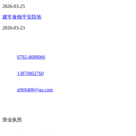
2026-03-25
建牢食物平安防地
2026-03-23
座机：
0792-4688066
电话：
13870802760
邮箱：
n969408@qq.com
地址：江西省德安县高新技术产业园(宝塔工业园)高新路93号
营业执照