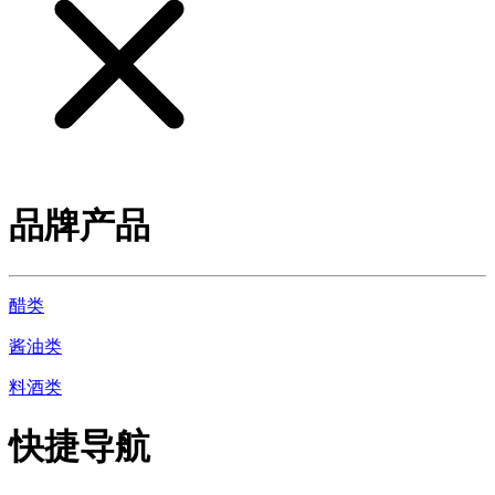
品牌产品
醋类
酱油类
料酒类
快捷导航