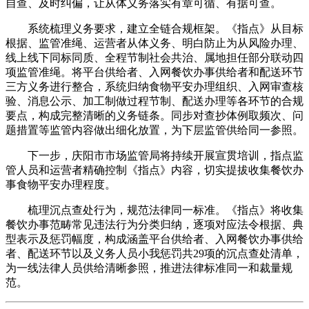
自查、及时纠偏，让从体义务落实有章可循、有据可查。
系统梳理义务要求，建立全链合规框架。《指点》从目标
根据、监管准绳、运营者从体义务、明白防止为从风险办理、
线上线下同标同质、全程节制社会共治、属地担任部分联动四
项监管准绳。将平台供给者、入网餐饮办事供给者和配送环节
三方义务进行整合，系统归纳食物平安办理组织、入网审查核
验、消息公示、加工制做过程节制、配送办理等各环节的合规
要点，构成完整清晰的义务链条。同步对查抄体例取频次、问
题措置等监管内容做出细化放置，为下层监管供给同一参照。
下一步，庆阳市市场监管局将持续开展宣贯培训，指点监
管人员和运营者精确控制《指点》内容，切实提拔收集餐饮办
事食物平安办理程度。
梳理沉点查处行为，规范法律同一标准。《指点》将收集
餐饮办事范畴常见违法行为分类归纳，逐项对应法令根据、典
型表示及惩罚幅度，构成涵盖平台供给者、入网餐饮办事供给
者、配送环节以及义务人员小我惩罚共29项的沉点查处清单，
为一线法律人员供给清晰参照，推进法律标准同一和裁量规
范。