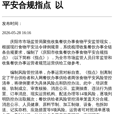
平安合规指点 以
发布时间：
2026-05-28 16:16
庆阳市市场监管局聚焦收集餐饮办事食物平安监管现实，
根据现行食物平安法令律例规章，系统梳理收集餐饮办事全链
条合规要求，编制了《庆阳市收集餐饮办事食物平安合规指
点》（以下简称《指点》），为全市市场监管人员日常监管和
收集餐饮办事运营者规范运营供给工做参考。
编制风险管控清单，办事运营对标自查。《指点》别离制
定了平台供给者和入网餐饮办事供给者两张食物平安风险管控
清单，将律例要求为具体风险点和防控办法。此中，培训查
核、轨制成立、审查核验、消息公示、监测抽查、违法行为措
置、订单消息、现实运营机构、配送办理等14项风险，逐项列
明防控办法取频次；餐饮供给者风险管控清单笼盖天分合规、
消息公示、人员健康、原料节制、加工制做、设备、包拆卸
送、记实存档、应急措置等9项风险。运营者可对照清单逐项