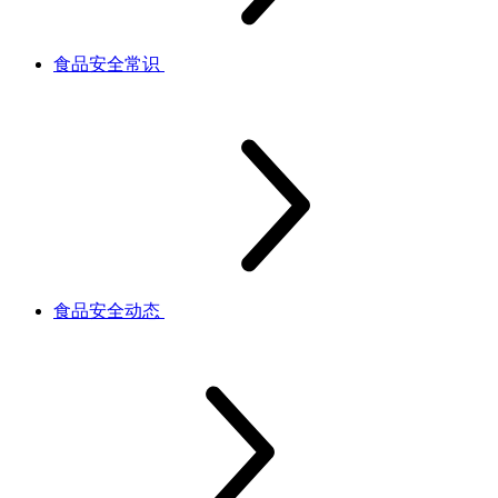
食品安全常识
食品安全动态