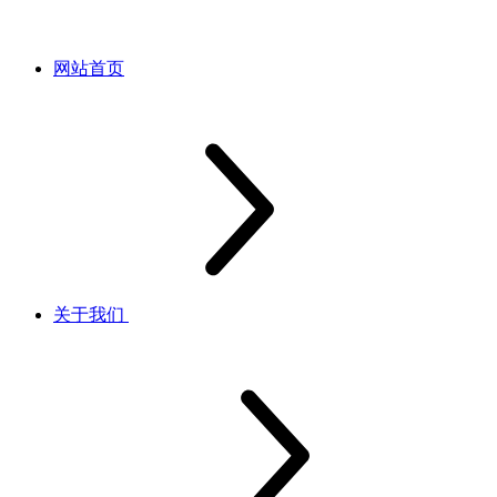
网站首页
关于我们