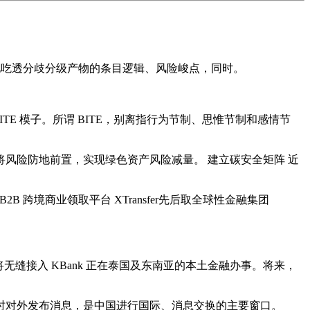
地吃透分歧分级产物的条目逻辑、风险峻点，同时。
E 模子。所谓 BITE，别离指行为节制、思惟节制和感情节
险防地前置，实现绿色资产风险减量。 建立碳安全矩阵 近
B2B 跨境商业领取平台 XTransfer先后取全球性金融集团
也将无缝接入 KBank 正在泰国及东南亚的本土金融办事。将来，
时对外发布消息，是中国进行国际、消息交换的主要窗口。