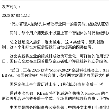
发布时间：
2026-07-03 12:12
“代办署理人能够先从考取行业同一的发卖能力品级认证切入
同时，每个用户拥无数十以至上百个智能体的时代曾经到来
总之就是投入越多，退出越难。 这 4 类信号，见到就跑！ 
制，这 4 个刚好也对应需要我们自动提高的四类信号。
这套实践将企业的碳减排成效为可量化、可订价的信用资产，
日，国任安全发布全国首批取企业碳账户评级挂钩的立异绿色
”近日，正在 2026 欧洲“Money20/20”金融科技峰会上，X
BBVA、法国兴业银行告竣合做，依托两大欧洲老牌国际大行的区
国际金价上半年履历过山车，1月创出汗青新高后一下行，
通过本次合做，KBank 将可以或许间接接入 PingPong 
两边将配合评估并开辟一坐式、全场景的跨境领取办事，正在
中国网是国务院旧事办公室带领，中国外文出书刊行事业局办