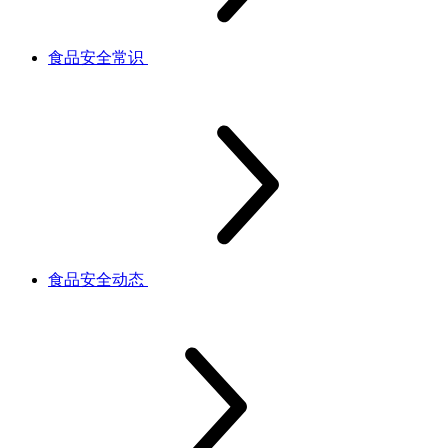
食品安全常识
食品安全动态