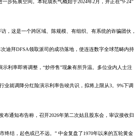
空间。本轮成长气概始于2024年2月，并正在“9·24”
拜访，这是一个跨区域、陈规模、有组织、有系统的诈骗团伙，
次迪拜DFSA领取派司的成功落地，使连连数字全球范畴内持
演示利率即将调整，“炒停售”现象有所升温。多位业内人士注
业就调降分红险演示利率告竣共识，拟将上限从3。9%下调
布通知布告称，召开2026年第二次姑且股东会，审议接收归
结，起色或已不远。” 中金复盘了1970年以来的五轮黄金