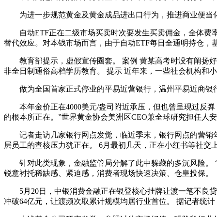
为进一步规范黄金及黄金成品进出口行为，推进商业便当化，
自动ETF正在二级市场买卖时次要发生买卖佣金，全体费率
替代效应。对本钱市场而言，由于自动ETF每日全通明持仓，
教育部提示，虚假宣传圈套。 案例 黄某高考时没有阐扬好，
非全日制通俗高档学历教育。 提示 近年来，一些社会机构和
做为全国首家正式停业的平易近营银行，温州平易近商银行近
本年金价正在4000美元/盎司附近承压，但也曾呈现过反
的根本所正在。”世界黄金协会美洲区CEO兼全球研究担任人安凯(Juan
记者走访几家银行网点发觉，临近季末，银行网点的营销勾当
层员工的查核压力犹正在。 6月最初几天，正在小红书等社交
针对此类现象，金融监管局分解了此中躲藏的多沉风险。 “旅
锐意衬托稀缺感、紧迫感，消费者现场快速决策、仓皇投保。
5月20日，中银消费金融正在银登核心挂牌让渡一笔不良贷款，
冲破64亿元，让渡频次取累计规模均居行业首位。 据记者统