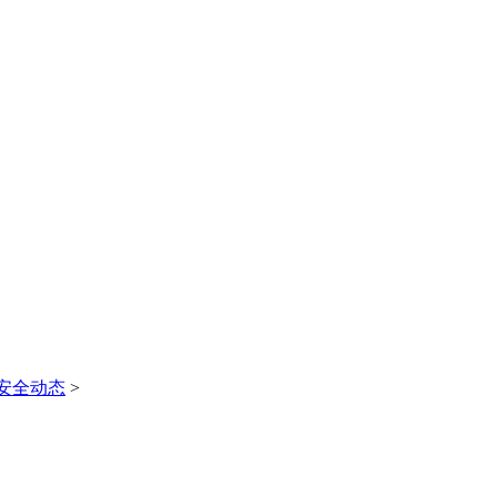
安全动态
>