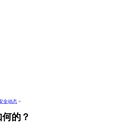
安全动态
>
如何的？