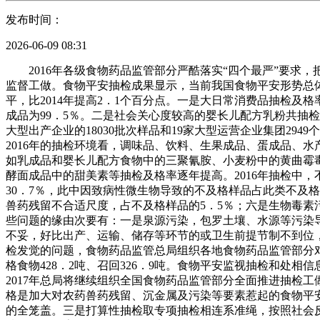
发布时间：
2026-06-09 08:31
2016年各级食物药品监管部分严酷落实“四个最严”要求
监督工做。食物平安抽检成果显示，当前我国食物平安形势总体平
平，比2014年提高2．1个百分点。一是大日常消费品抽检及格
成品为99．5％。二是社会关心度较高的婴长儿配方乳粉共抽检2
大型出产企业的18030批次样品和19家大型运营企业集团2949
2016年的抽检环境看，调味品、饮料、生果成品、蛋成品、
如乳成品和婴长儿配方食物中的三聚氰胺、小麦粉中的黄曲霉毒
酵面成品中的甜美素等抽检及格率逐年提高。2016年抽检中
30．7％，此中因致病性微生物导致的不及格样品占此类不及格
兽药残留不合适尺度，占不及格样品的5．5％；六是生物毒素
些问题的缘由次要有：一是泉源污染，包罗土壤、水源等污染
不妥，好比出产、运输、储存等环节的或卫生前提节制不到位
检发觉的问题，食物药品监管总局组织各地食物药品监管部分对不
格食物428．2吨、召回326．9吨。食物平安监视抽检和处
2017年总局将继续组织全国食物药品监管部分全面推进抽检
格是加大对农药兽药残留、沉金属及污染等要素惹起的食物平
的全笼盖。三是打算性抽检取专项抽检相连系准绳，按照社会