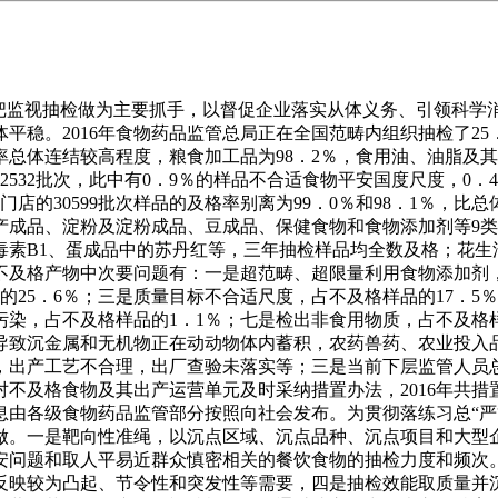
，把监视抽检做为主要抓手，以督促企业落实从体义务、引领科学
稳。2016年食物药品监管总局正在全国范畴内组织抽检了25．7
率总体连结较高程度，粮食加工品为98．2％，食用油、油脂及其
532批次，此中有0．9％的样品不合适食物平安国度尺度，0．
个门店的30599批次样品的及格率别离为99．0％和98．1％，比
水产成品、淀粉及淀粉成品、豆成品、保健食物和食物添加剂等9
素B1、蛋成品中的苏丹红等，三年抽检样品均全数及格；花生
，不及格产物中次要问题有：一是超范畴、超限量利用食物添加剂
的25．6％；三是质量目标不合适尺度，占不及格样品的17．5
污染，占不及格样品的1．1％；七是检出非食用物质，占不及格样
导致沉金属和无机物正在动动物体内蓄积，农药兽药、农业投入
，出产工艺不合理，出厂查验未落实等；三是当前下层监管人员
及格食物及其出产运营单元及时采纳措置办法，2016年共措置
相信息由各级食物药品监管部分按照向社会发布。为贯彻落练习总
工做。一是靶向性准绳，以沉点区域、沉点品种、沉点项目和大
安问题和取人平易近群众慎密相关的餐饮食物的抽检力度和频次
反映较为凸起、节令性和突发性等需要，四是抽检效能取质量并