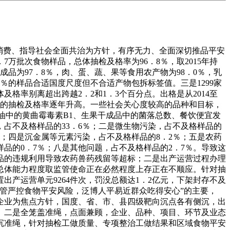
消费、指导社会全面共治为方针，有序无力、全面深切推品平安
万批次食物样品，总体抽检及格率为96．8％，取2015年持
成品为97．8％，肉、蛋、蔬、果等食用农产物为98．0％，乳
4％的样品合适国度尺度但不合适产物包拆标签值。三是1299家
总体及格率别离超出跨越2．2和1．3个百分点。出格是从2014至
类的抽检及格率逐年升高。一些社会关心度较高的品种和目标，
油中的黄曲霉毒素B1、生果干成品中的菌落总数、餐饮便宜发
，占不及格样品的33．6％；二是微生物污染，占不及格样品的
％；四是沉金属等元素污染，占不及格样品的8．2％；五是农药
品的0．7％；八是其他问题，占不及格样品的2．7％。导致这
品的违规利用导致农药兽药残留等超标；二是出产运营过程办理
总体能力程度取监管使命正在必然程度上存正在不顺应。针对抽
出产运营单元9264件次，罚没总额达1．2亿元，下架封存不及
“严管严控食物平安风险，泛博人平易近群众吃得安心”的主要，
型企业为焦点方针，国度、省、市、县四级靶向沉点各有侧沉，出
。二是全笼盖准绳，点面兼顾，企业、品种、项目、环节及业态
沉准绳，针对抽检工做质量、专项整治工做结果和区域食物平安