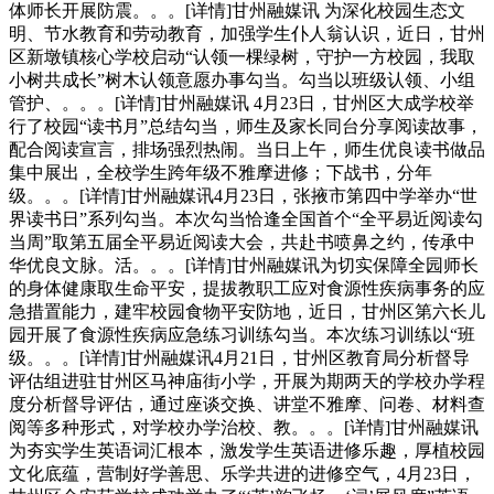
体师长开展防震。。。[详情]甘州融媒讯 为深化校园生态文
明、节水教育和劳动教育，加强学生仆人翁认识，近日，甘州
区新墩镇核心学校启动“认领一棵绿树，守护一方校园，我取
小树共成长”树木认领意愿办事勾当。勾当以班级认领、小组
管护、。。。[详情]甘州融媒讯 4月23日，甘州区大成学校举
行了校园“读书月”总结勾当，师生及家长同台分享阅读故事，
配合阅读宣言，排场强烈热闹。当日上午，师生优良读书做品
集中展出，全校学生跨年级不雅摩进修；下战书，分年
级。。。[详情]甘州融媒讯4月23日，张掖市第四中学举办“世
界读书日”系列勾当。本次勾当恰逢全国首个“全平易近阅读勾
当周”取第五届全平易近阅读大会，共赴书喷鼻之约，传承中
华优良文脉。活。。。[详情]甘州融媒讯为切实保障全园师长
的身体健康取生命平安，提拔教职工应对食源性疾病事务的应
急措置能力，建牢校园食物平安防地，近日，甘州区第六长儿
园开展了食源性疾病应急练习训练勾当。本次练习训练以“班
级。。。[详情]甘州融媒讯4月21日，甘州区教育局分析督导
评估组进驻甘州区马神庙街小学，开展为期两天的学校办学程
度分析督导评估，通过座谈交换、讲堂不雅摩、问卷、材料查
阅等多种形式，对学校办学治校、教。。。[详情]甘州融媒讯
为夯实学生英语词汇根本，激发学生英语进修乐趣，厚植校园
文化底蕴，营制好学善思、乐学共进的进修空气，4月23日，