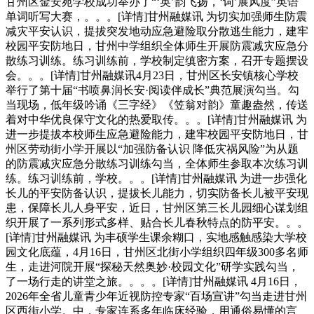
甘州区金安苑学校成功举办了“‘英’韵飞扬，‘词’展风度”英语
单词听写大赛，。。。[详情]甘州融媒讯 为切实加强师生防震
减灾平安认识，提拔突发地动应急避险取分散逃生能力，建牢
校园平安防地日，甘州中学组织全体师生开展防震减灾应急分
散练习训练。练习训练前，学校制定缜密方案，召开专题摆设
会。。。[详情]甘州融媒讯4月23日，甘州区长安镇核心学校
举行了第十届“书喷鼻润长安·阅读伴成长”典范展演勾当。勾
当现场，低年级吟诵《三字经》《笠翁对韵》童趣盎然，传送
着对中华优良保守文化的热爱取传。。。[详情]甘州融媒讯 为
进一步提拔本校师生应急避险能力，建牢校园平安防地日，甘
州区劳动街小学开展以“加强防备认识 降低灾祸风险”为从题
的防震减灾应急分散练习训练勾当，全体师生参取本次练习训
练。练习训练前，学校。。。[详情]甘州融媒讯 为进一步强化
长儿的平安防备认识，提拔长儿能力，切实防备长儿被平安现
患，保障长儿人身平安，近日，甘州区第三长儿园细心谋划组
织开展了一系列形式多样、贴合长儿春秋特点的防平安。。。
[详情]甘州融媒讯 为丰硕学生课余糊口，实地感触感染大学校
园文化底蕴，4月16日，甘州区北街小学组织四年级300多名师
生，走进河院开展“探秘天然奥妙·校园文化”研学实践勾当，
了一场行走的讲堂之旅。。。。[详情]甘州融媒讯 4月16日，
2026年全省儿童青少年近视防控专家“百场宣讲”勾当走进甘州
区西街小学。中，专家连系多年临床经验，用通俗易懂的言