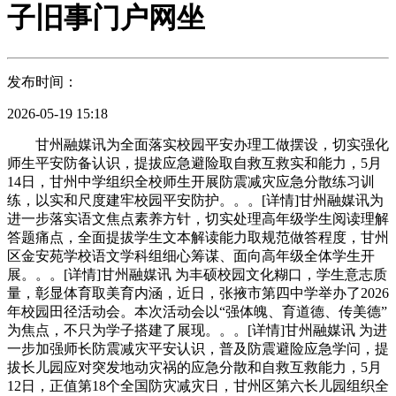
子旧事门户网坐
发布时间：
2026-05-19 15:18
甘州融媒讯为全面落实校园平安办理工做摆设，切实强化
师生平安防备认识，提拔应急避险取自救互救实和能力，5月
14日，甘州中学组织全校师生开展防震减灾应急分散练习训
练，以实和尺度建牢校园平安防护。。。[详情]甘州融媒讯为
进一步落实语文焦点素养方针，切实处理高年级学生阅读理解
答题痛点，全面提拔学生文本解读能力取规范做答程度，甘州
区金安苑学校语文学科组细心筹谋、面向高年级全体学生开
展。。。[详情]甘州融媒讯 为丰硕校园文化糊口，学生意志质
量，彰显体育取美育内涵，近日，张掖市第四中学举办了2026
年校园田径活动会。本次活动会以“强体魄、育道德、传美德”
为焦点，不只为学子搭建了展现。。。[详情]甘州融媒讯 为进
一步加强师长防震减灾平安认识，普及防震避险应急学问，提
拔长儿园应对突发地动灾祸的应急分散和自救互救能力，5月
12日，正值第18个全国防灾减灾日，甘州区第六长儿园组织全