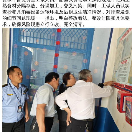
熟食材分隔存放、分隔加工，交叉污染。同时，工做人员认实
查抄餐具消毒设备运转环境及后厨卫生洁净情况，对排查发觉
的细节问题现场一一指出，明白整改看法、整改时限和具体要
求，确保风险现患立行立改、完全清零。