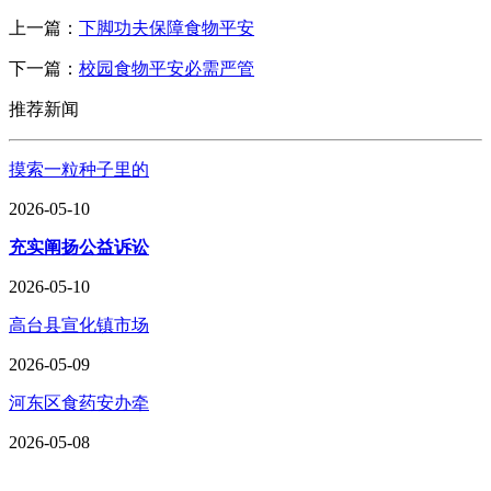
上一篇：
下脚功夫保障食物平安
下一篇：
校园食物平安必需严管
推荐新闻
摸索一粒种子里的
2026-05-10
充实阐扬公益诉讼
2026-05-10
高台县宣化镇市场
2026-05-09
河东区食药安办牵
2026-05-08