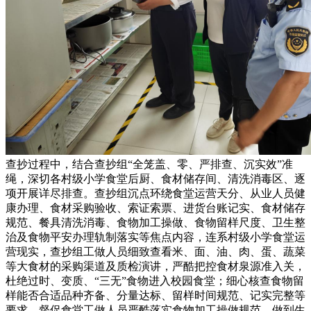
查抄过程中，结合查抄组“全笼盖、零、严排查、沉实效”准
绳，深切各村级小学食堂后厨、食材储存间、清洗消毒区、逐
项开展详尽排查。查抄组沉点环绕食堂运营天分、从业人员健
康办理、食材采购验收、索证索票、进货台账记实、食材储存
规范、餐具清洗消毒、食物加工操做、食物留样尺度、卫生整
治及食物平安办理轨制落实等焦点内容，连系村级小学食堂运
营现实，查抄组工做人员细致查看米、面、油、肉、蛋、蔬菜
等大食材的采购渠道及质检演讲，严酷把控食材泉源准入关，
杜绝过时、变质、“三无”食物进入校园食堂；细心核查食物留
样能否合适品种齐备、分量达标、留样时间规范、记实完整等
要求，督促食堂工做人员严酷落实食物加工操做规范，做到生