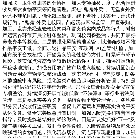
加强取、卫生健康等部分协同，加大专项抽检力度，配合推进
收集餐饮食物平安等问题管理。聚焦“鬼魂外卖”、无堂食外卖
运营不规范问题，强化线上监测、线下查抄，以案开，违法违
规行为，“鬼魂”外卖进校园。凸起沉点区域监管，严查采购、
加工、发卖未经查验检疫肉类和冒充伪劣肉成品等行为，对出
产运营各环节开展全链条整治。巩固校园餐整治，共同开展好
养老办事等整治。二是要强化风险精准监管，以准确政绩不雅
推品平安工做。全面加速推品平安“互联网+AI监管”扶植，加
速市级平台扶植或，严酷落实阶段性使命方针。盯紧环节环节
风险，落实沉点液态食物道散拆运输许可工做，确保准运轨制
平稳落地施行。加强食用农产物市场准入检验，持续巩固沉点
问题食用农产物专项整治成效。落实湿粉“同一查”步履，防备
米酵菌酸中毒风险。强化酒类产物凸起问题分析管理，特别是
强化“特供酒”违法违规行为管理。加强收集食物发卖虚假宣传
专项整治。持续深切开展“低价低质”“不法添加”等行业潜法则
管理。三是要压实各方义务，凝结食物平安管理合力。各地各
部分要认实履行监管职责，督促出产运营者严酷落实食物平安
从体义务。健全完美应急措置机制，加强风险交换和科普宣传
指导，及时提炼总结好的经验做法。四是要认实抓好“五一”及
端午期间各项工做。紧盯节令性食物、风险较高食物及群众反
映强烈的食物问题，强化沉点场合、沉点环节现患排查，加强