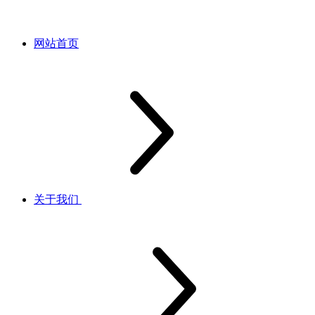
网站首页
关于我们