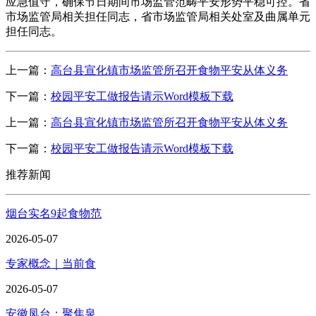
应急值守，确保节日期间市场监管范畴平安形势平稳可控。省
市场监管局相关担任同志，省市场监管局相关处室及曲属单元
担任同志。
上一篇：
高台县宣化镇市场监管所召开食物平安从体义务
下一篇：
校园平安工做报告请示Word模板下载
上一篇：
高台县宣化镇市场监管所召开食物平安从体义务
下一篇：
校园平安工做报告请示Word模板下载
推荐新闻
烟台实名9起食物范
2026-05-07
专家概念｜当前食
2026-05-07
安徽凤台：聚焦泉