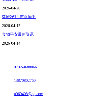
2026-04-20
诸城2例！市食物平
2026-04-15
食物平安最新资讯
2026-04-14
座机：
0792-4688066
电话：
13870802760
邮箱：
n969408@qq.com
地址：江西省德安县高新技术产业园(宝塔工业园)高新路93号