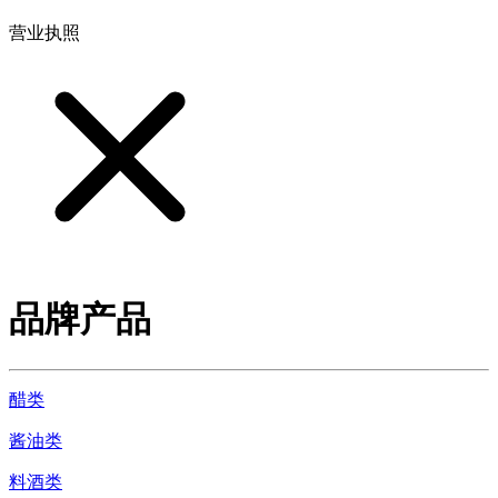
营业执照
品牌产品
醋类
酱油类
料酒类