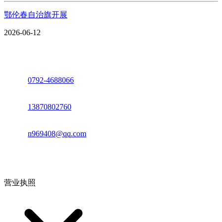
鄂伦春自治旗开展
2026-06-12
座机：
0792-4688066
电话：
13870802760
邮箱：
n969408@qq.com
地址：江西省德安县高新技术产业园(宝塔工业园)高新路93号
营业执照